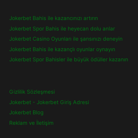
Jokerbet Bahis ile kazancınızı artırın
Jokerbet Spor Bahis ile heyecan dolu anlar
Jokerbet Casino Oyunları ile şansınızı deneyin
Jokerbet Bahis ile kazançlı oyunlar oynayın
Jokerbet Spor Bahisler ile büyük ödüller kazanın
Gizlilik Sözleşmesi
Jokerbet - Jokerbet Giriş Adresi
Jokerbet Blog
Reklam ve İletişim