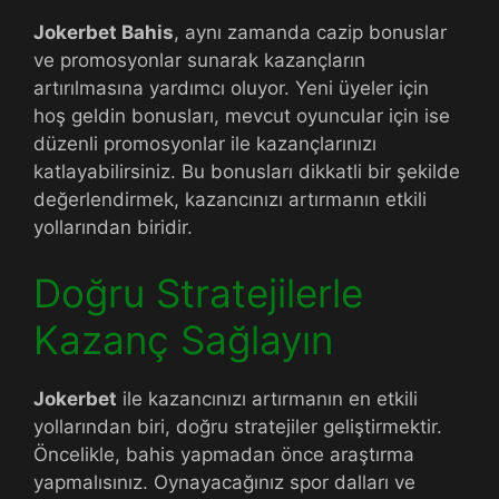
Jokerbet Bahis
, aynı zamanda cazip bonuslar
ve promosyonlar sunarak kazançların
artırılmasına yardımcı oluyor. Yeni üyeler için
hoş geldin bonusları, mevcut oyuncular için ise
düzenli promosyonlar ile kazançlarınızı
katlayabilirsiniz. Bu bonusları dikkatli bir şekilde
değerlendirmek, kazancınızı artırmanın etkili
yollarından biridir.
Doğru Stratejilerle
Kazanç Sağlayın
Jokerbet
ile kazancınızı artırmanın en etkili
yollarından biri, doğru stratejiler geliştirmektir.
Öncelikle, bahis yapmadan önce araştırma
yapmalısınız. Oynayacağınız spor dalları ve