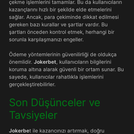
çekme işlemlerini tamamlar. Bu da kullanıcıların
kazançlarını hızlı bir şekilde elde etmelerini
sağlar. Ancak, para çekiminde dikkat edilmesi
gereken bazı kurallar ve şartlar vardır. Bu
şartları önceden kontrol etmek, herhangi bir
sorunla karşılaşmanızı engeller.
Ödeme yöntemlerinin güvenilirliği de oldukça
önemlidir.
Jokerbet
, kullanıcıların bilgilerini
koruma altına alarak güvenli bir ortam sunar. Bu
sayede, kullanıcılar rahatlıkla işlemlerini
gerçekleştirebilirler.
Son Düşünceler ve
Tavsiyeler
Jokerbe
t ile kazancınızı artırmak, doğru