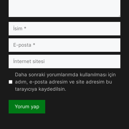
İsim
E-
posta
İnternet
sitesi
Daha sonraki yorumlarımda kullanılması için
adım, e-posta adresim ve site adresim bu
tarayıcıya kaydedilsin.