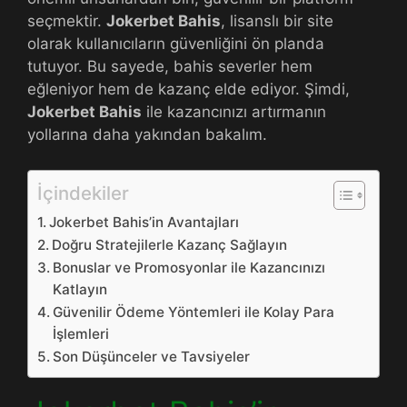
seçmektir.
Jokerbet Bahis
, lisanslı bir site
olarak kullanıcıların güvenliğini ön planda
tutuyor. Bu sayede, bahis severler hem
eğleniyor hem de kazanç elde ediyor. Şimdi,
Jokerbet Bahis
ile kazancınızı artırmanın
yollarına daha yakından bakalım.
İçindekiler
Jokerbet Bahis’in Avantajları
Doğru Stratejilerle Kazanç Sağlayın
Bonuslar ve Promosyonlar ile Kazancınızı
Katlayın
Güvenilir Ödeme Yöntemleri ile Kolay Para
İşlemleri
Son Düşünceler ve Tavsiyeler