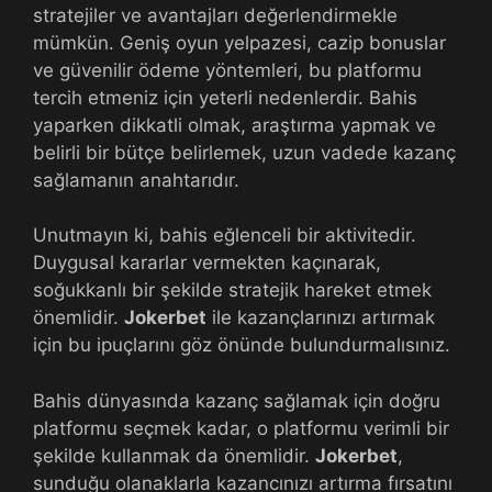
stratejiler ve avantajları değerlendirmekle
mümkün. Geniş oyun yelpazesi, cazip bonuslar
ve güvenilir ödeme yöntemleri, bu platformu
tercih etmeniz için yeterli nedenlerdir. Bahis
yaparken dikkatli olmak, araştırma yapmak ve
belirli bir bütçe belirlemek, uzun vadede kazanç
sağlamanın anahtarıdır.
Unutmayın ki, bahis eğlenceli bir aktivitedir.
Duygusal kararlar vermekten kaçınarak,
soğukkanlı bir şekilde stratejik hareket etmek
önemlidir.
Jokerbet
ile kazançlarınızı artırmak
için bu ipuçlarını göz önünde bulundurmalısınız.
Bahis dünyasında kazanç sağlamak için doğru
platformu seçmek kadar, o platformu verimli bir
şekilde kullanmak da önemlidir.
Jokerbet
,
sunduğu olanaklarla kazancınızı artırma fırsatını