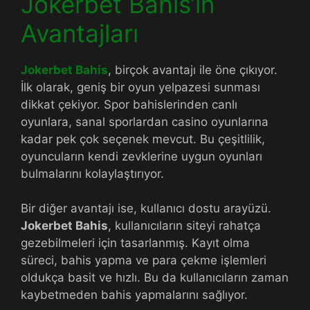
Jokerbet Bahis’in
Avantajları
Jokerbet Bahis
, birçok avantajı ile öne çıkıyor.
İlk olarak, geniş bir oyun yelpazesi sunması
dikkat çekiyor. Spor bahislerinden canlı
oyunlara, sanal sporlardan casino oyunlarına
kadar pek çok seçenek mevcut. Bu çeşitlilik,
oyuncuların kendi zevklerine uygun oyunları
bulmalarını kolaylaştırıyor.
Bir diğer avantajı ise, kullanıcı dostu arayüzü.
Jokerbet Bahis
, kullanıcıların siteyi rahatça
gezebilmeleri için tasarlanmış. Kayıt olma
süreci, bahis yapma ve para çekme işlemleri
oldukça basit ve hızlı. Bu da kullanıcıların zaman
kaybetmeden bahis yapmalarını sağlıyor.