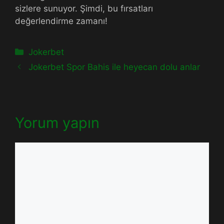
sizlere sunuyor. Şimdi, bu fırsatları
değerlendirme zamanı!
Kategoriler
Jokerbet
Jokerbet Spor Bahis ile heyecan dolu anlar
Yorum yapın
Yorum