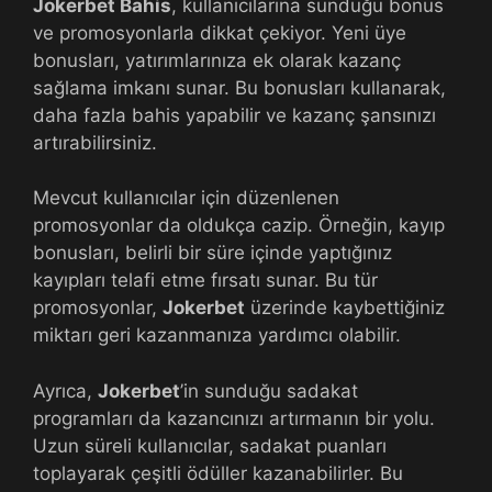
Jokerbet Bahis
, kullanıcılarına sunduğu bonus
ve promosyonlarla dikkat çekiyor. Yeni üye
bonusları, yatırımlarınıza ek olarak kazanç
sağlama imkanı sunar. Bu bonusları kullanarak,
daha fazla bahis yapabilir ve kazanç şansınızı
artırabilirsiniz.
Mevcut kullanıcılar için düzenlenen
promosyonlar da oldukça cazip. Örneğin, kayıp
bonusları, belirli bir süre içinde yaptığınız
kayıpları telafi etme fırsatı sunar. Bu tür
promosyonlar,
Jokerbet
üzerinde kaybettiğiniz
miktarı geri kazanmanıza yardımcı olabilir.
Ayrıca,
Jokerbet
’in sunduğu sadakat
programları da kazancınızı artırmanın bir yolu.
Uzun süreli kullanıcılar, sadakat puanları
toplayarak çeşitli ödüller kazanabilirler. Bu